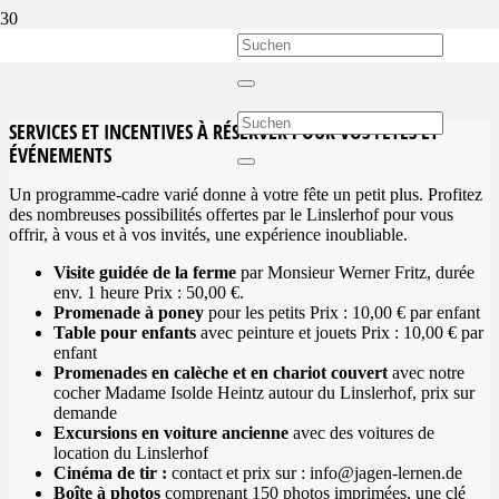
SERVICES
ET INCENTIVES
À RÉSERVER
POUR VOS FÊTES ET
ÉVÉNEMENTS
Un programme-cadre varié donne à votre fête un petit plus. Profitez
des nombreuses possibilités offertes par le Linslerhof pour vous
offrir, à vous et à vos invités, une expérience inoubliable.
Visite guidée de la ferme
par Monsieur Werner Fritz, durée
env. 1 heure Prix : 50,00 €.
Promenade à poney
pour les petits Prix : 10,00 € par enfant
Table pour enfants
avec peinture et jouets Prix : 10,00 € par
enfant
Promenades en calèche et en chariot couvert
avec notre
cocher Madame Isolde Heintz autour du Linslerhof, prix sur
demande
Excursions en voiture ancienne
avec des voitures de
location du Linslerhof
Cinéma de tir :
contact et prix sur : info@jagen-lernen.de
Boîte à photos
comprenant 150 photos imprimées, une clé