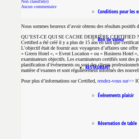
Non classifié(e)
Aucun commentaire
Conditions pour les e
Nous sommes heureux d’avoir obtenu des résultats positifs da
QU’EST-CE QUI SE CACHE DERRIÈRE CERTIFIED ?
Bon de valeur
Certified a été créé il y a plus de 15 ans en tant que certifi
L’objectif était de fournir aux voyageurs d’affaires une off
« Green Hotel », « Event Location » ou « Business Hotel », le
examinateurs objectifs. Les examinateurs certifiés sont des pr
planification d’événements ou sont des clients professionnel
RESTAURANT
matière d’examen et sont régulièrement informés des nouvell
Pour plus d’informations sur Certified,
rendez-vous sur>>
I
Événements plaisir
Réservation de table