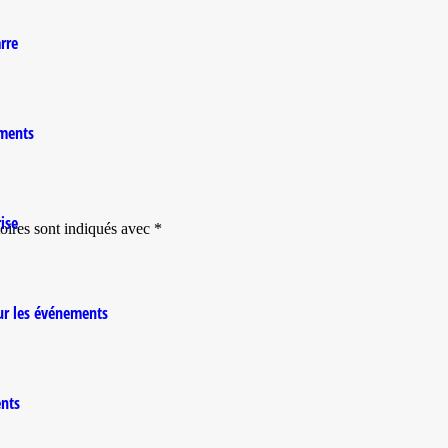
rre
ements
ise
oires sont indiqués avec
*
r les événements
nts