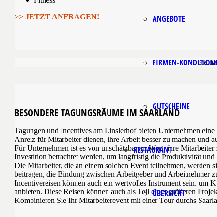
Fitness
>> JETZT ANFRAGEN!
ANGEBOTE
FIRMEN-KONDITION
Sie h
GUTSCHEINE
BESONDERE TAGUNGSRÄUME
IM SAARLAND
Tagungen und Incentives am Linslerhof bieten Unternehmen eine gr
Anreiz für Mitarbeiter dienen, ihre Arbeit besser zu machen und a
Für Unternehmen ist es von unschätzbarem Wert, ihre Mitarbeiter z
RESTAURANT
Investition betrachtet werden, um langfristig die Produktivität un
Die Mitarbeiter, die an einem solchen Event teilnehmen, werden 
beitragen, die Bindung zwischen Arbeitgeber und Arbeitnehmer z
Incentivereisen können auch ein wertvolles Instrument sein, um
anbieten. Diese Reisen können auch als Teil eines größeren Pro
ÜBERSICHT
Kombinieren Sie Ihr Mitarbeiterevent mit einer Tour durchs Saa