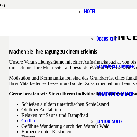
HOTEL
INC
ÜBERSICHT
Machen Sie Ihre Tagung zu einem Erlebnis
Unsere Veranstaltungsräume mit einer Aufnahmekapazität von bis
STANDARD-ZIMMER
um sich und Ihre Mitarbeiter auf besondere Art und Weise weiterz
Motivation und Kommunikation sind das Grundgerüst eines funkti
Ihrer Mitarbeiter verbessern und so der Zusammenhalt im Team st
KOMFORT-ZIMMER
Gerne beraten wir Sie zu Ihrem individuellen Rahmenprogra
Schießen auf dem unterirdischen Schießstand
Oldtimer Ausfahrten
Relaxen mit Sauna und Dampfbad
JUNIOR-SUITE
Golfen
Geführte Wanderung durch den Warndt-Wald
Barbecue unter Kastanien