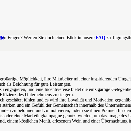
EN
aben Fragen? Werfen Sie doch einen Blick in unsere
FAQ
zu Tagungst
oßartige Möglichkeit, ihre Mitarbeiter mit einer inspirierenden Umgeb
uch als Belohnung für gute Leistungen.
u engagieren, und eine Incentivereise bietet die einzigartige Gelegenhe
d Effizienz des Unternehmens zu steigern.
sich geschätzt fühlen und es wird ihre Loyalität und Motivation gege
u stärken und ein Gefühl der Gemeinschaft innerhalb des Unternehmens
 Kunden zu belohnen und zu motivieren, indem sie ihnen Prämien für d
jekts oder einer Marketingkampagne genutzt werden, um das Image des
rland, einem köstlichen Menü, erlesenem Wein und einer Übernachtung 