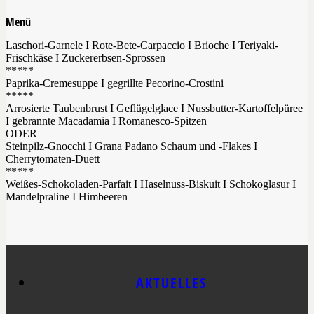
Menü
Laschori-Garnele I Rote-Bete-Carpaccio I Brioche I Teriyaki-
Frischkäse I Zuckererbsen-Sprossen
*****
Paprika-Cremesuppe I gegrillte Pecorino-Crostini
*****
Arrosierte Taubenbrust I Geflügelglace I Nussbutter-Kartoffelpüree
I gebrannte Macadamia I Romanesco-Spitzen
ODER
Steinpilz-Gnocchi I Grana Padano Schaum und -Flakes I
Cherrytomaten-Duett
*****
Weißes-Schokoladen-Parfait I Haselnuss-Biskuit I Schokoglasur I
Mandelpraline I Himbeeren
AKTUELLES